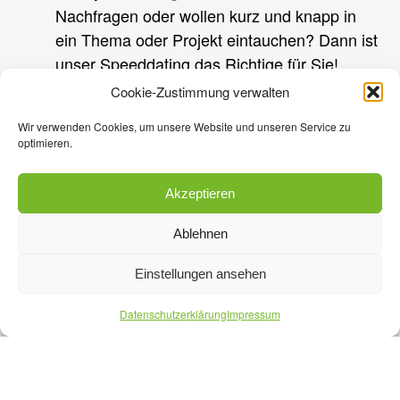
Nachfragen oder wollen kurz und knapp in
ein Thema oder Projekt eintauchen? Dann ist
unser Speeddating das Richtige für Sie!
Cookie-Zustimmung verwalten
Wir freuen uns, wenn Sie sich schnell und
unkompliziert über unser kostenloses
Wir verwenden Cookies, um unsere Website und unseren Service zu
optimieren.
Ticketsystem anmelden. Vielen Dank!
Akzeptieren
Ablehnen
DATUM
27.06.2025 | 09:00 Uhr - 16:00 Uhr
Einstellungen ansehen
VERANSTALTUNGSORT:
Datenschutzerklärung
Impressum
Büro der Neuen Effizienz und des Realen
Wandels