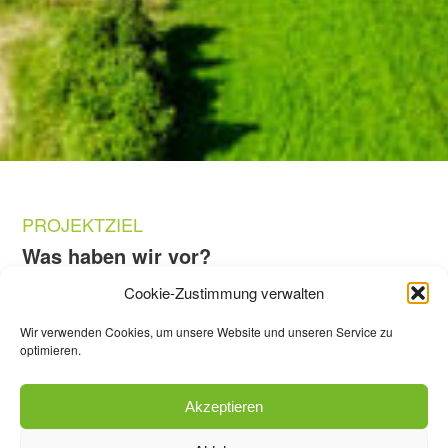
PROJEKTZIEL
Was haben wir vor?
Cookie-Zustimmung verwalten
Das nun dreijährige Forschungsprojekt
„SiSKIN
stellt das Nachfolgerprojekt von
Applied“
Wir verwenden Cookies, um unsere Website und unseren Service zu
„SiSKIN: Großflächiger Stromausfall –
optimieren.
Möglichkeiten zur Teilversorgung von kritischen
Infrastrukturen“ dar, welches nun optimiert und
Akzeptieren
weiterentwickelt wird. Das Konzept wird auf