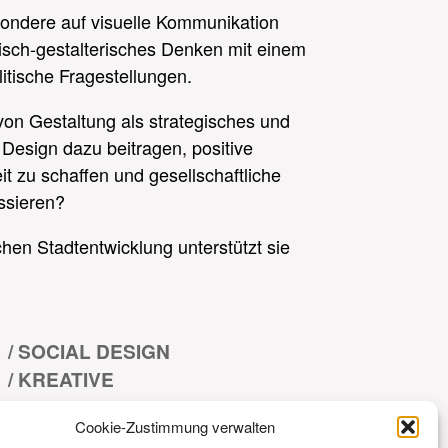
sondere auf visuelle Kommunikation
etisch-gestalterisches Denken mit einem
itische Fragestellungen.
 von Gestaltung als strategisches und
Design dazu beitragen, positive
t zu schaffen und gesellschaftliche
ssieren?
schen Stadtentwicklung unterstützt sie
/ SOCIAL DESIGN
/ KREATIVE
KONZEPTENTWICKLUNG
Cookie-Zustimmung verwalten
/ KOMMUNIKATIONSDESIGN