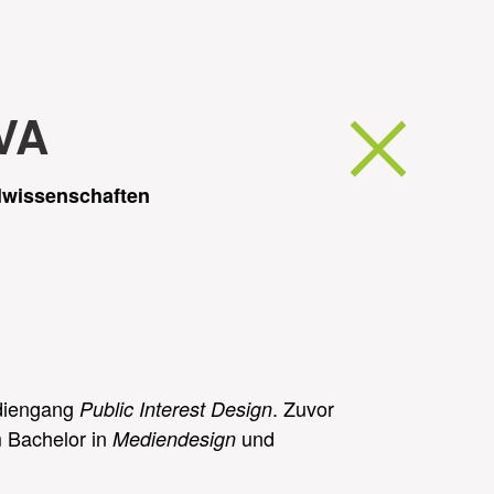
VA
lwissenschaften
udiengang
. Zuvor
Public Interest Design
m Bachelor in
und
Mediendesign