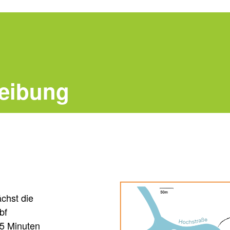
reibung
chst die
bf
25 Minuten