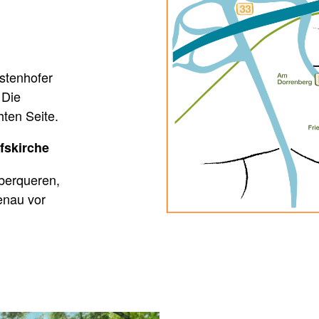
üstenhofer
 Die
ten Seite.
ofskirche
überqueren,
enau vor