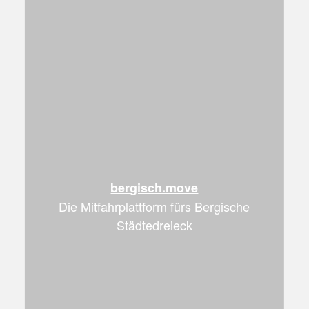
rgisch.move
lattform fürs Bergische
tädtedreieck