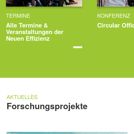
TERMINE
KONFERENZ
Alle Termine &
Circular Off
Veranstaltungen der
Neuen Effizienz
AKTUELLES
Forschungsprojekte