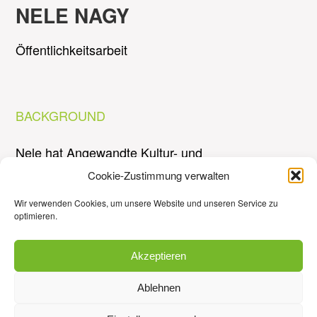
NELE NAGY
Öffentlichkeitsarbeit
BACKGROUND
Nele hat Angewandte Kultur- und
Wirtschaftswissenschaften deutsch-französisch in
Cookie-Zustimmung verwalten
Wuppertal und Besançon studiert. Mit ihrem
Wir verwenden Cookies, um unsere Website und unseren Service zu
Hintergrund in Presse- und Öffentlichkeitsarbeit
optimieren.
begeistert sie sich besonders für die
Kommunikation nachhaltiger und gesellschaftlich
Akzeptieren
relevanter Themen. Seit August 2024 unterstützt
sie die Neue Effizienz im Bereich
Ablehnen
Öffentlichkeitsarbeit und Social Media und sorgt