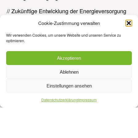
// Zukünftige Entwicklung der Energieversorgung
Cookie-Zustimmung verwalten
// Betriebsführung
Wir verwenden Cookies, um unsere Website und unseren Service zu
Sie sind neugierig geworden? Dann melden Sie
optimieren.
sich jetzt an!
Akzeptieren
Ablehnen
Einstellungen ansehen
Datenschutzerklärung
Impressum