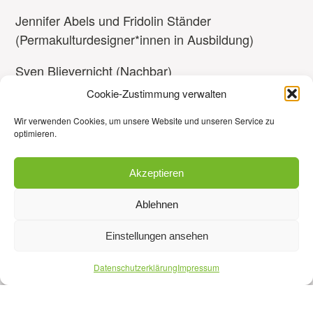
Jennifer Abels und Fridolin Ständer
(Permakulturdesigner*innen in Ausbildung)
Sven Blievernicht (Nachbar)
Cookie-Zustimmung verwalten
Wir verwenden Cookies, um unsere Website und unseren Service zu
optimieren.
VERANSTALTUNGSORT:
Brunnenstraße Ölberg – Nordstadt Elberfeld
Akzeptieren
Treffpunkt Ölberg-Hub, Sattlerstraße 54/Ecke
Marienstr.
Ablehnen
Einstellungen ansehen
Link zur Veranstaltung
Datenschutzerklärung
Impressum