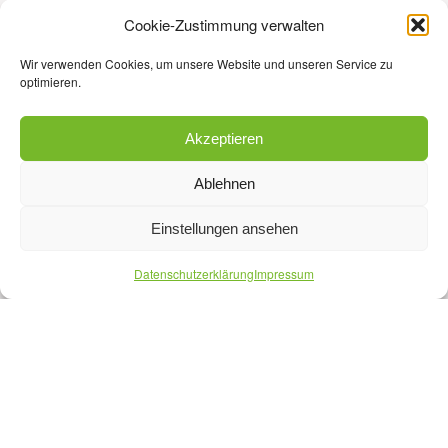
Cookie-Zustimmung verwalten
Das Format ist Teil des Projekts CE:FIRE –
Wir verwenden Cookies, um unsere Website und unseren Service zu
optimieren.
zirkulär.frugal.regenerativ. welches vom Land
NRW und der Europäischen Union gefördert wird.
Akzeptieren
Ablehnen
Einstellungen ansehen
Datenschutzerklärung
Impressum
DATUM
13.10.2026 | 12:00 Uhr - 13:00 Uhr